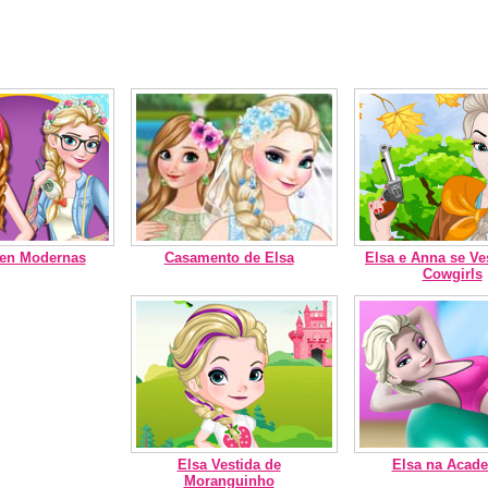
zen Modernas
Casamento de Elsa
Elsa e Anna se V
Cowgirls
Elsa Vestida de
Elsa na Acad
Moranguinho