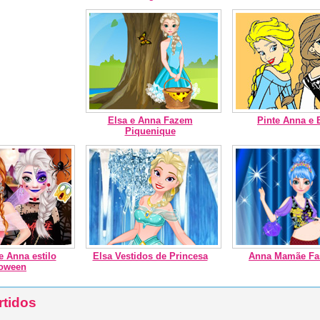
Elsa e Anna Fazem
Pinte Anna e 
Piquenique
e Anna estilo
Elsa Vestidos de Princesa
Anna Mamãe Fa
loween
rtidos