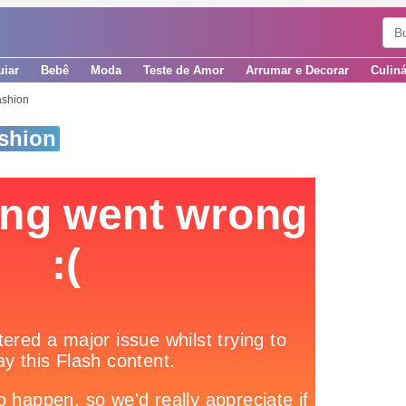
uiar
Bebê
Moda
Teste de Amor
Arrumar e Decorar
Culiná
ashion
shion