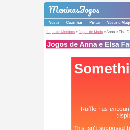
Meninas
Jogos
Vestir
Cozinhar
Pintar
Vestir e Maq
Jogos de Meninas
>
Jogos de Moda
> Anna e Elsa F
Jogos de Anna e Elsa Fa