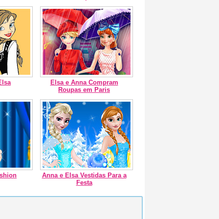
Elsa
Elsa e Anna Compram
Roupas em Paris
shion
Anna e Elsa Vestidas Para a
Festa