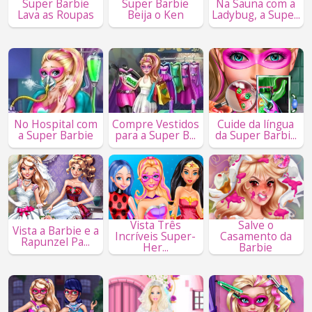
Super Barbie
Super Barbie
Na Sauna com a
Lava as Roupas
Beija o Ken
Ladybug, a Supe...
No Hospital com
Compre Vestidos
Cuide da língua
a Super Barbie
para a Super B...
da Super Barbi...
Vista Três
Salve o
Vista a Barbie e a
Incríveis Super-
Casamento da
Rapunzel Pa...
Her...
Barbie