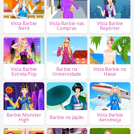
Vista Barbie
Vista Barbie nas
Vista Barbie
Nerd
Compras
Repórter
Vista Barbie
Barbie na
Vista Barbie no
Estrela Pop
Universidade
Havaí
Barbie Monster
Vista Barbie
Barbie no Japão
High
Aeromoça