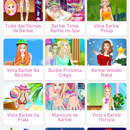
Trate das Pernas
Barbie Toma
Vista Barbie
da Barbie
Banho no Spa
Pinup
Vista Barbie Na
Barbie Princesa
Barbie Vestido
Bicicleta
Grega
Natal
Vista Barbie na
Manicure da
Vista a Barbie
Praia
Barbie
Florista