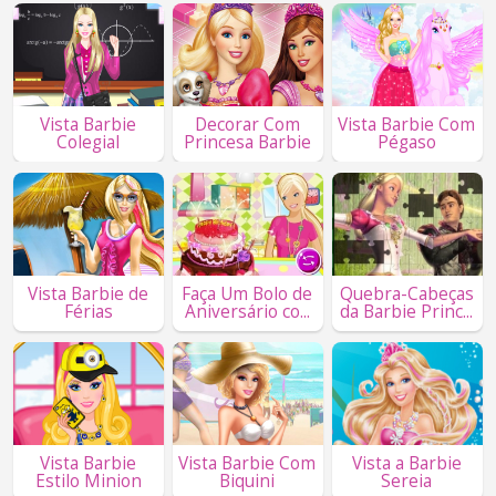
Vista Barbie
Decorar Com
Vista Barbie Com
Colegial
Princesa Barbie
Pégaso
Vista Barbie de
Faça Um Bolo de
Quebra-Cabeças
Férias
Aniversário co...
da Barbie Princ...
Vista Barbie
Vista Barbie Com
Vista a Barbie
Estilo Minion
Biquini
Sereia