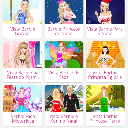
Vista Barbie
Barbie Princesa
Vista Barbie Para
Grávida
de Natal
o Natal
Vista Barbie na
Vista Barbie de
Vista Barbie
Festa do Pijam...
Fada
Princesa Egípcia
Barbie Fada
Vista Barbie e
Vista Barbie
Misteriosa
Ken no Natal
Princesa Terra