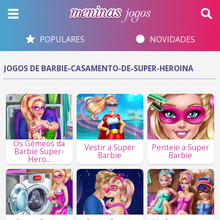
POPULARES
NOVIDADES
JOGOS DE BARBIE-CASAMENTO-DE-SUPER-HEROINA
Os Gêmeos da
Vestir a Super
Penteie a Super
Barbie Super-
Barbie
Barbie
Hero...