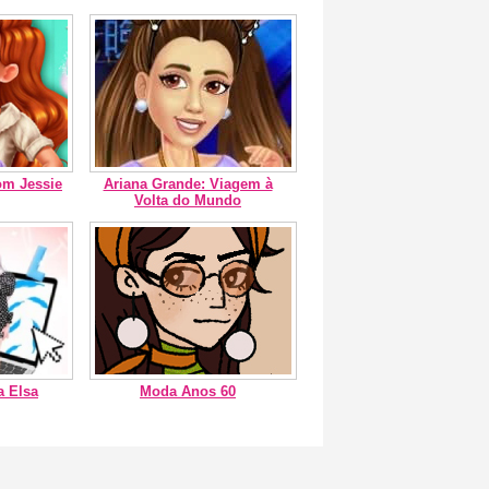
om Jessie
Ariana Grande: Viagem à
Volta do Mundo
a Elsa
Moda Anos 60