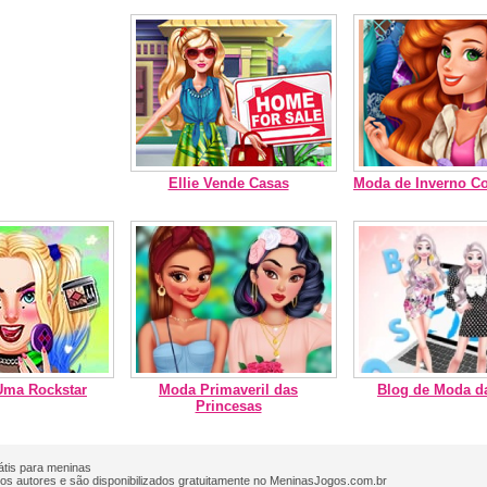
Ellie Vende Casas
Moda de Inverno C
Uma Rockstar
Moda Primaveril das
Blog de Moda d
Princesas
rátis para meninas
os autores e são disponibilizados gratuitamente no MeninasJogos.com.br