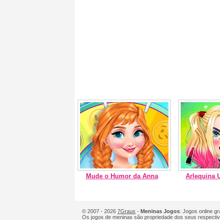
Mude o Humor da Anna
Arlequina 
© 2007 - 2026
7Graus
-
Meninas Jogos
: Jogos online g
Os jogos de meninas são propriedade dos seus respectiv