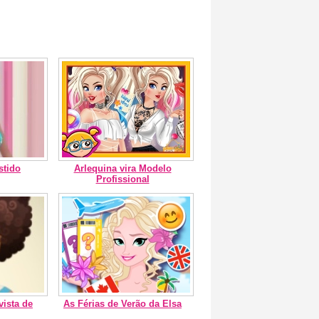
stido
Arlequina vira Modelo
Profissional
vista de
As Férias de Verão da Elsa