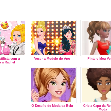
tilista com a
Vestir a Modelo do Ano
Pinte o Meu Ve
e a Rachel
O Desafio de Moda da Bela
Crie a Capa da Re
Moda