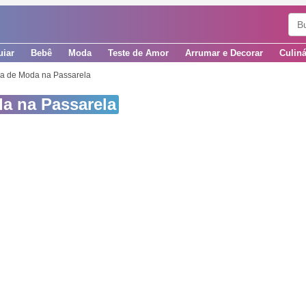
uiar
Bebê
Moda
Teste de Amor
Arrumar e Decorar
Culiná
ha de Moda na Passarela
a na Passarela