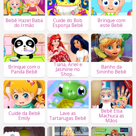
Bebê Hazel Babá
Cuide do Bob
Brinque com
do Irmão
Esponja Bebê
este Bebê
Tiana, Ariel e
Brinque com o
Banho da
Jasmine no
Panda Bebê
Sininho Bebê
Shop...
Bebê Elsa
Cuide da Bebê
Lave as
Machuca as
Emily
Tartarugas Bebê
Mãos