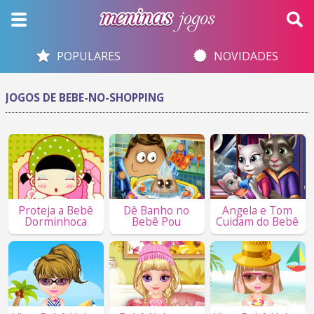
POPULARES
NOVIDADES
JOGOS DE BEBE-NO-SHOPPING
Proteja a Bebê
Dê Banho no
Angela e Tom
Dorminhoca
Bebê Pou
Cuidam do Bebê