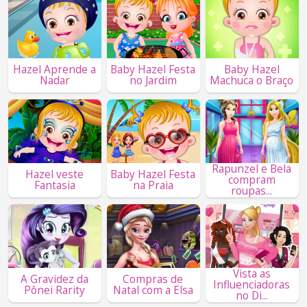
Hazel Aprende a
Baby Hazel Festa
Baby Hazel
Nadar
no Jardim
Machuca o Braço
Rapunzel e Bela
Hazel veste
Baby Hazel Festa
compram
Fantasia
na Praia
roupas...
Vista as
A Gravidez da
Compras de
Influenciadoras
Pônei Rarity
Natal com a Elsa
no Di...