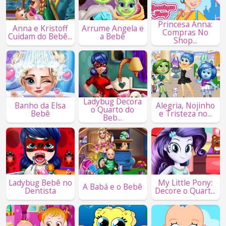
Princesa Anna:
Anna e Kristoff
Arrume Angela e
Compras No
Cuidam do Bebê...
a Bebê
Shop...
Ladybug Decora
Banho da Elsa
Alegria, Nojinho
o Quarto do
Bebê
e Tristeza no...
Beb...
Ladybug Bebê no
My Little Pony:
A Babá e o Bebê
Dentista
Decore o Quart...