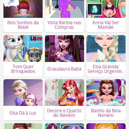
Nos Sonhos da
Vista Barbie nas
Anna Vai Ser
Bebê
Compras
Mamãe
Tom Quer
Elsa Grávida:
Draculaura Babá
Brinquedos
Serviço Urgente...
Decore o Quarto
Banho da Bela
Elsa Dá à Luz
do Neném
Neném