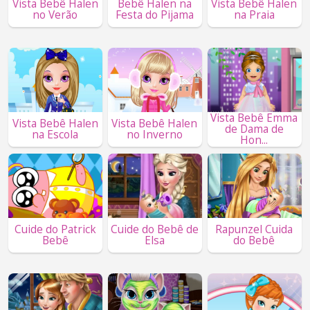
Vista Bebê Halen
Bebê Halen na
Vista Bebê Halen
no Verão
Festa do Pijama
na Praia
Vista Bebê Emma
Vista Bebê Halen
Vista Bebê Halen
de Dama de
na Escola
no Inverno
Hon...
Cuide do Patrick
Cuide do Bebê de
Rapunzel Cuida
Bebê
Elsa
do Bebê