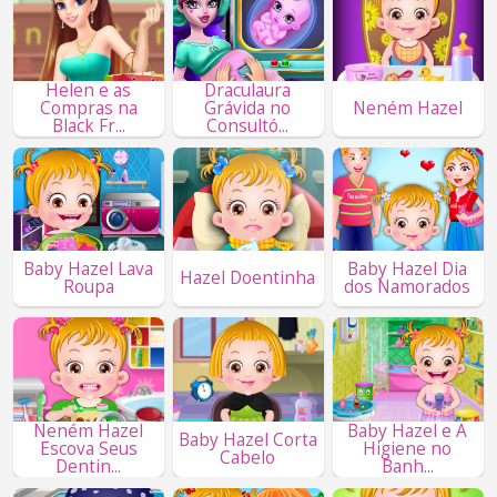
Helen e as
Draculaura
Compras na
Grávida no
Neném Hazel
Black Fr...
Consultó...
Baby Hazel Lava
Baby Hazel Dia
Hazel Doentinha
Roupa
dos Namorados
Neném Hazel
Baby Hazel e A
Baby Hazel Corta
Escova Seus
Higiene no
Cabelo
Dentin...
Banh...