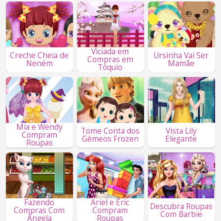
Viciada em
Creche Cheia de
Ursinha Vai Ser
Compras em
Neném
Mamãe
Tóquio
Mia e Wendy
Tome Conta dos
Vista Lily
Compram
Gémeos Frozen
Elegante
Roupas
Fazendo
Ariel e Eric
Descubra Roupas
Compras Com
Compram
Com Barbie
Ângela
Roupas