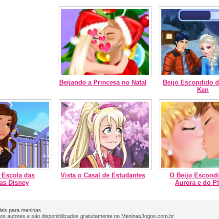
Beijando a Princesa no Natal
Beijo Escondido d
Ken
 Escola das
Vista o Casal de Estudantes
O Beijo Escond
as Disney
Aurora e do Ph
rátis para meninas
os autores e são disponibilizados gratuitamente no MeninasJogos.com.br