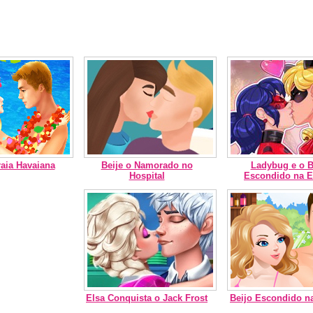
raia Havaiana
Beije o Namorado no
Ladybug e o B
Hospital
Escondido na E
Elsa Conquista o Jack Frost
Beijo Escondido n