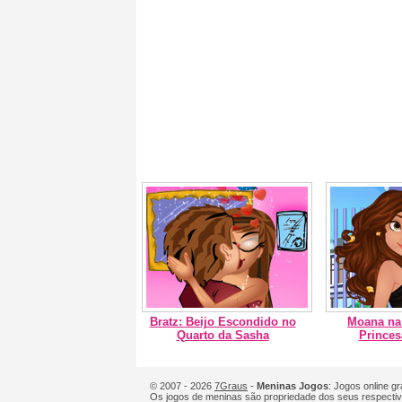
Bratz: Beijo Escondido no
Moana na
Quarto da Sasha
Princes
© 2007 - 2026
7Graus
-
Meninas Jogos
: Jogos online g
Os jogos de meninas são propriedade dos seus respectiv