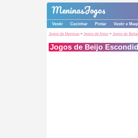
Meninas
Jogos
Vestir
Cozinhar
Pintar
Vestir e Maq
Jogos de Meninas
>
Jogos de Amor
>
Jogos de Beija
Jogos de Beijo Escondid