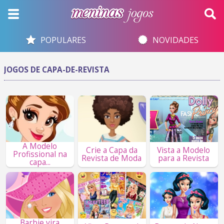
POPULARES
NOVIDADES
JOGOS DE CAPA-DE-REVISTA
A Modelo
Crie a Capa da
Vista a Modelo
Profissional na
Revista de Moda
para a Revista
capa...
Barbie vira