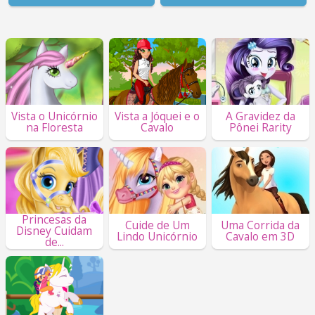
Vista o Unicórnio
Vista a Jóquei e o
A Gravidez da
na Floresta
Cavalo
Pônei Rarity
Princesas da
Cuide de Um
Uma Corrida da
Disney Cuidam
Lindo Unicórnio
Cavalo em 3D
de...