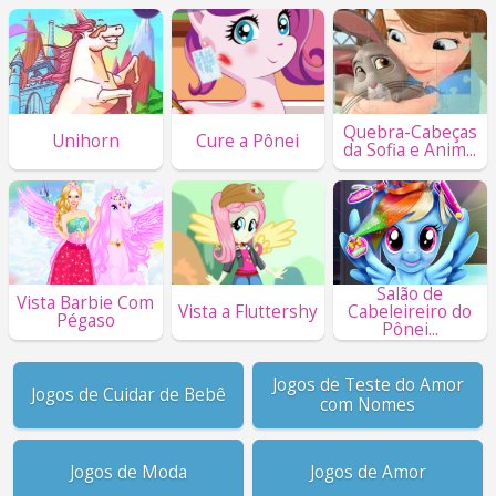
Quebra-Cabeças
Unihorn
Cure a Pônei
da Sofia e Anim...
Salão de
Vista Barbie Com
Vista a Fluttershy
Cabeleireiro do
Pégaso
Pônei...
Jogos de Teste do Amor
Jogos de Cuidar de Bebê
com Nomes
Jogos de Moda
Jogos de Amor