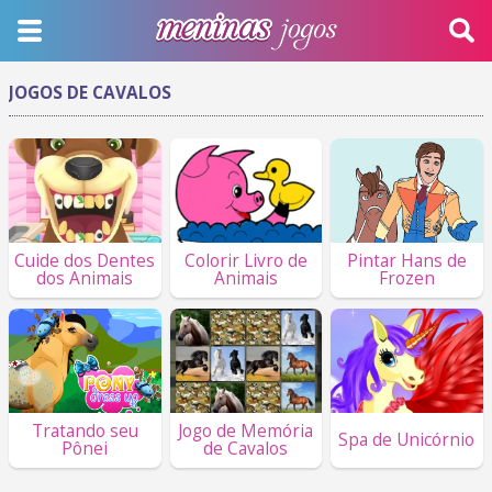
JOGOS DE CAVALOS
Cuide dos Dentes
Colorir Livro de
Pintar Hans de
dos Animais
Animais
Frozen
Tratando seu
Jogo de Memória
Spa de Unicórnio
Pônei
de Cavalos