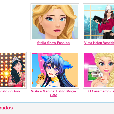
Stella Show Fashion
Vista Helen Vestid
odelo do Ano
Vista a Menina: Estilo Moça-
O Casamento da
Gato
rtidos