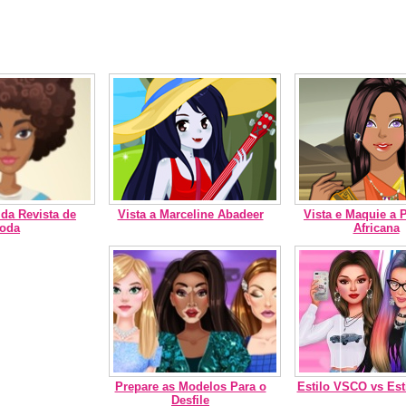
 da Revista de
Vista a Marceline Abadeer
Vista e Maquie a 
oda
Africana
Prepare as Modelos Para o
Estilo VSCO vs Esti
Desfile