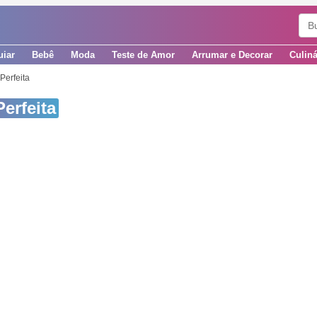
uiar
Bebê
Moda
Teste de Amor
Arrumar e Decorar
Culiná
Perfeita
erfeita