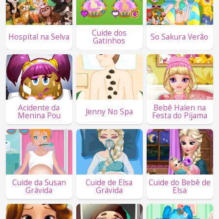
Cuide dos
Hospital na Selva
So Sakura Verão
Gatinhos
Acidente da
Bebê Halen na
Jenny No Spa
Menina Pou
Festa do Pijama
Cuide da Susan
Cuide de Elsa
Cuide do Bebê de
Grávida
Grávida
Elsa