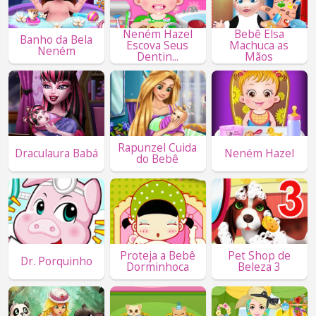
Neném Hazel
Bebê Elsa
Banho da Bela
Escova Seus
Machuca as
Neném
Dentin...
Mãos
Rapunzel Cuida
Draculaura Babá
Neném Hazel
do Bebê
Proteja a Bebê
Pet Shop de
Dr. Porquinho
Dorminhoca
Beleza 3