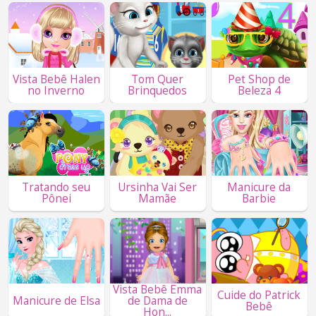
Vista Bebê Halen
Tom Quer
Pet Shop de
no Inverno
Brinquedos
Beleza 4
Tratando seu
Ursinha Vai Ser
Manicure da
Pônei
Mamãe
Barbie
Vista Bebê Emma
Cuide do Patrick
Manicure de Elsa
de Dama de
Bebê
Hon...