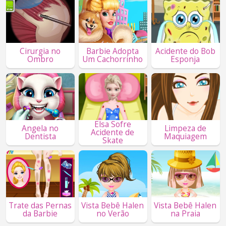
Cirurgia no
Barbie Adopta
Acidente do Bob
Ombro
Um Cachorrinho
Esponja
Elsa Sofre
Angela no
Limpeza de
Acidente de
Dentista
Maquiagem
Skate
Trate das Pernas
Vista Bebê Halen
Vista Bebê Halen
da Barbie
no Verão
na Praia