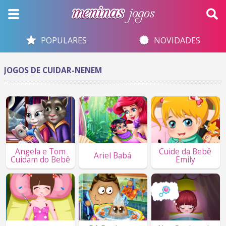
POPULARES
NOVIDADES
JOGOS DE CUIDAR-NENEM
Angela e Tom
Cuide da Bebê
Ariel Babá
Cuidam do Bebê
Emily