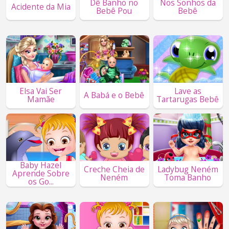
Dê Banho no
Nos Sonhos da
Acidente da Mia
Bebê Pou
Bebê
Elsa Vai Ser
Lave as
A Babá e o Bebê
Mamãe
Tartarugas Bebê
Baby Hazel
Creche Cheia de
Ladybug Neném
Aprende Sobre
Neném
Toma Banho
os Go...