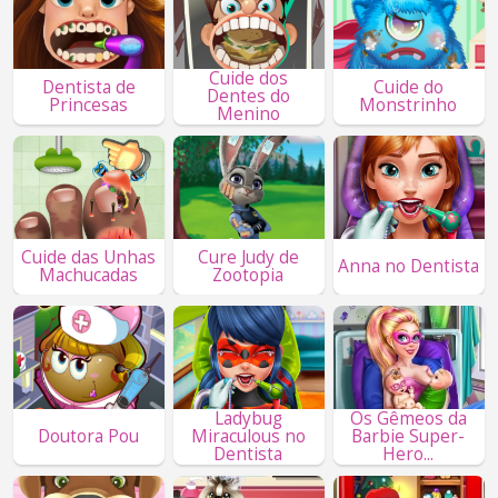
Cuide dos
Dentista de
Cuide do
Dentes do
Princesas
Monstrinho
Menino
Cuide das Unhas
Cure Judy de
Anna no Dentista
Machucadas
Zootopia
Ladybug
Os Gêmeos da
Doutora Pou
Miraculous no
Barbie Super-
Dentista
Hero...