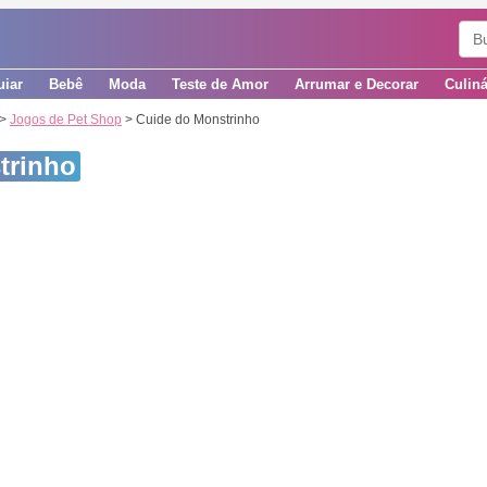
uiar
Bebê
Moda
Teste de Amor
Arrumar e Decorar
Culiná
>
Jogos de Pet Shop
> Cuide do Monstrinho
trinho