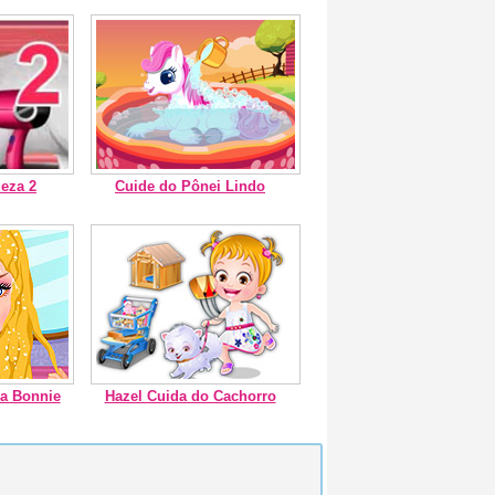
eza 2
Cuide do Pônei Lindo
da Bonnie
Hazel Cuida do Cachorro