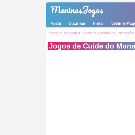
Meninas
Jogos
Vestir
Cozinhar
Pintar
Vestir e Maq
Jogos de Meninas
>
Jogos de Animais de Estimação
Jogos de Cuide do Mons