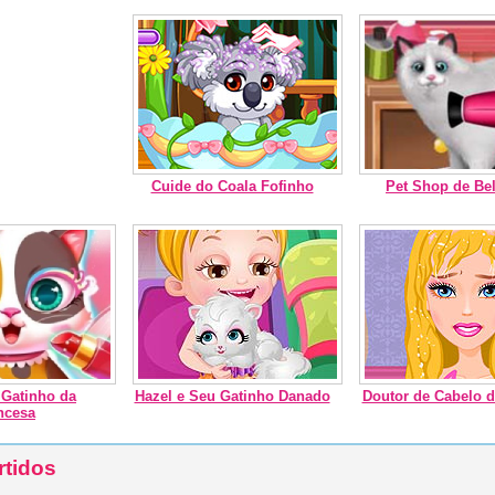
Cuide do Coala Fofinho
Pet Shop de Bel
 Gatinho da
Hazel e Seu Gatinho Danado
Doutor de Cabelo 
ncesa
rtidos