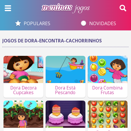
POPULARES
NOVIDADES
JOGOS DE DORA-ENCONTRA-CACHORRINHOS
Dora Decora
Dora Está
Dora Combina
Cupcakes
Pescando
Frutas