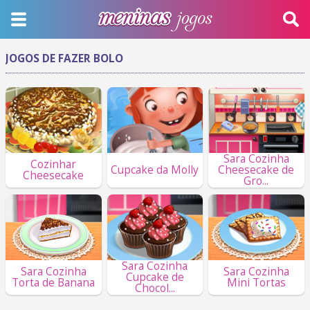
JOGOS DE FAZER BOLO
Sara Cozinha
Cozinhar
Cupcake da Molly
Cheesecake de
Cheesecake
Gro...
Sara Cozinha
Sara Cozinha
Sara Cozinha
Cupcake de
Torta de Banana
Mini Tortas
Chocol...