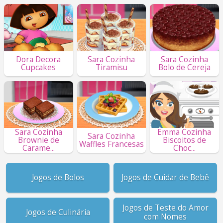
Dora Decora
Sara Cozinha
Sara Cozinha
Cupcakes
Tiramisu
Bolo de Cereja
Sara Cozinha
Emma Cozinha
Sara Cozinha
Brownie de
Biscoitos de
Waffles Francesas
Carame...
Choc...
Jogos de Bolos
Jogos de Cuidar de Bebê
Jogos de Teste do Amor
Jogos de Culinária
com Nomes