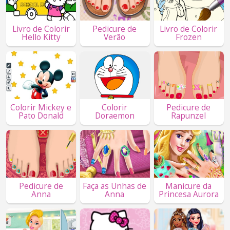
Livro de Colorir
Pedicure de
Livro de Colorir
Hello Kitty
Verão
Frozen
Colorir Mickey e
Colorir
Pedicure de
Pato Donald
Doraemon
Rapunzel
Pedicure de
Faça as Unhas de
Manicure da
Anna
Anna
Princesa Aurora