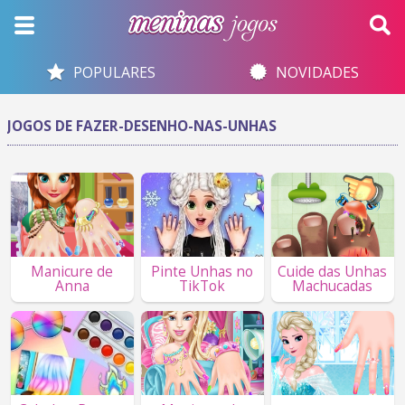
POPULARES
NOVIDADES
JOGOS DE FAZER-DESENHO-NAS-UNHAS
Manicure de
Pinte Unhas no
Cuide das Unhas
Anna
TikTok
Machucadas