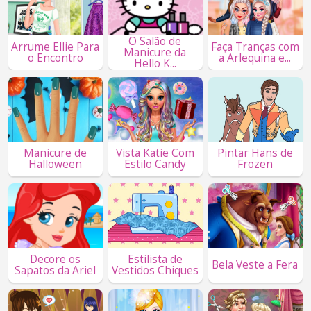
O Salão de
Arrume Ellie Para
Faça Tranças com
Manicure da
o Encontro
a Arlequina e...
Hello K...
Manicure de
Vista Katie Com
Pintar Hans de
Halloween
Estilo Candy
Frozen
Decore os
Estilista de
Bela Veste a Fera
Sapatos da Ariel
Vestidos Chiques