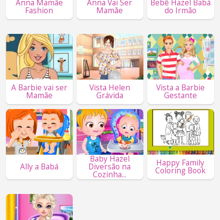
Anna Mamãe
Anna Vai Ser
Bebê Hazel Babá
Fashion
Mamãe
do Irmão
A Barbie vai ser
Vista Helen
Vista a Barbie
Mamãe
Grávida
Gestante
Baby Hazel
Happy Family
Ally a Babá
Diversão na
Coloring Book
Cozinha...