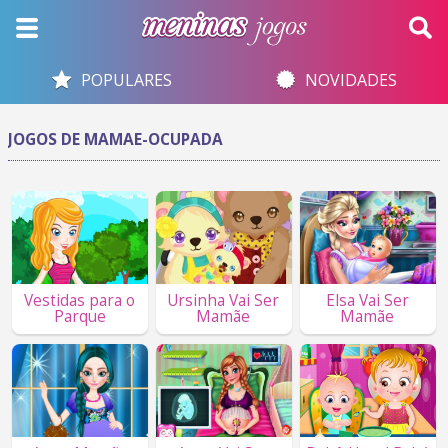
POPULARES
NOVIDADES
JOGOS DE MAMAE-OCUPADA
Vestidas para o
Ursinha Vai Ser
Elsa Vai Ser
Parque
Mamãe
Mamãe