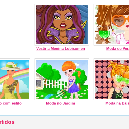
Vestir a Menina Lobisomen
Moda de Ver
o com estilo
Moda no Jardim
Moda na Bal
rtidos