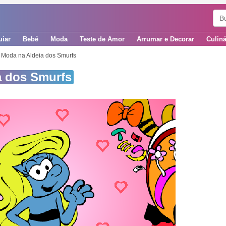
uiar
Bebê
Moda
Teste de Amor
Arrumar e Decorar
Culiná
 Moda na Aldeia dos Smurfs
a dos Smurfs