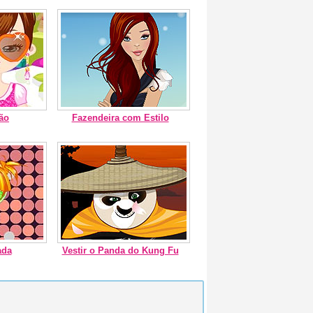
ão
Fazendeira com Estilo
ada
Vestir o Panda do Kung Fu