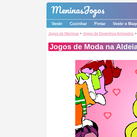
Meninas
Jogos
Vestir
Cozinhar
Pintar
Vestir e Maq
Jogos de Meninas
>
Jogos de Desenhos Animados
>
Jogos de Moda na Aldei