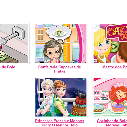
a de Bolo
Confeitaria Cupcakes de
Mestre dos B
Frutas
Princesas Frozen e Monster
Cozinhando Bol
High: O Melhor Bolo
Moranguin