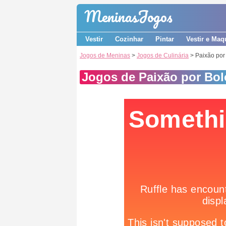
Meninas
Jogos
Vestir
Cozinhar
Pintar
Vestir e Maq
Jogos de Meninas
>
Jogos de Culinária
> Paixão por
Jogos de Paixão por Bol