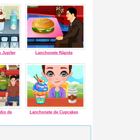
 Jupíter
Lanchonete Rápida
dio de
Lanchonete de Cupcakes