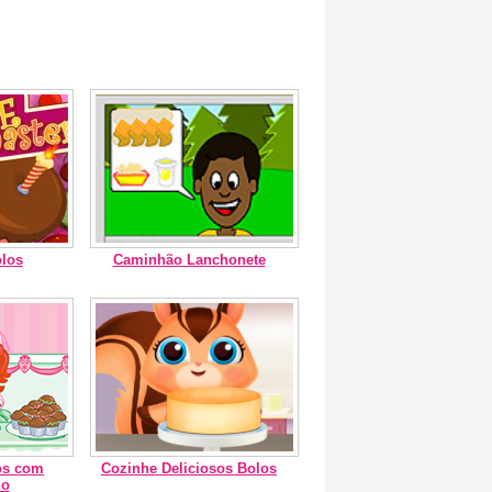
olos
Caminhão Lanchonete
os com
Cozinhe Deliciosos Bolos
ho