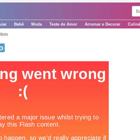
uiar
Bebê
Moda
Teste de Amor
Arrumar e Decorar
Culiná
 Bolo
o