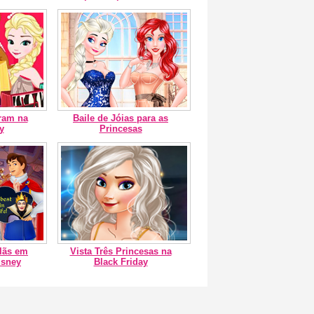
ram na
Baile de Jóias para as
y
Princesas
ilãs em
Vista Três Princesas na
isney
Black Friday