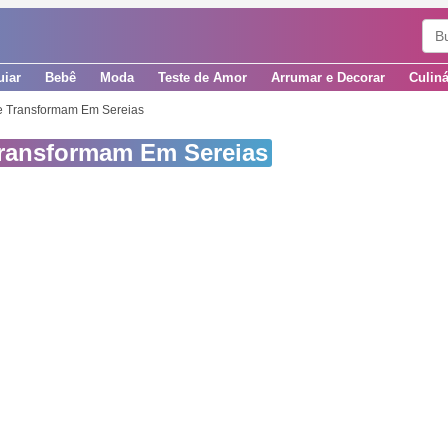
uiar
Bebê
Moda
Teste de Amor
Arrumar e Decorar
Culiná
e Transformam Em Sereias
Transformam Em Sereias