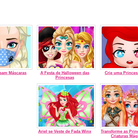
Usam Máscaras
A Festa de Halloween das
Crie uma Princes
Princesas
Ariel se Veste de Fada Winx
Transforme as Pri
Criaturas Mág