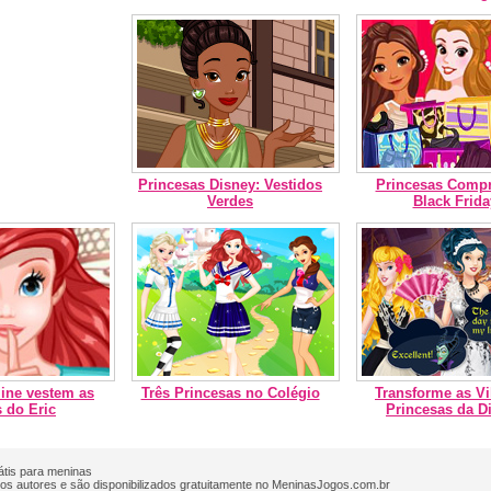
Princesas Disney: Vestidos
Princesas Comp
Verdes
Black Frida
mine vestem as
Três Princesas no Colégio
Transforme as V
 do Eric
Princesas da D
rátis para meninas
os autores e são disponibilizados gratuitamente no MeninasJogos.com.br