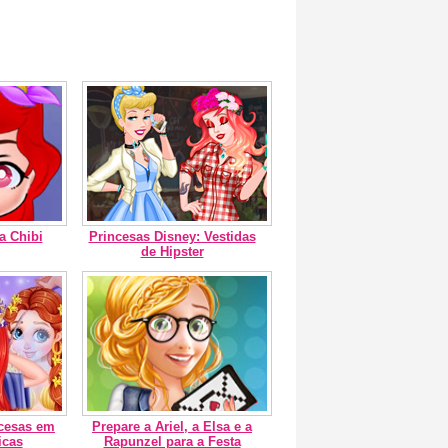
a Chibi
Princesas Disney: Vestidas
de Hipster
ncesas em
Prepare a Ariel, a Elsa e a
icas
Rapunzel para a Festa