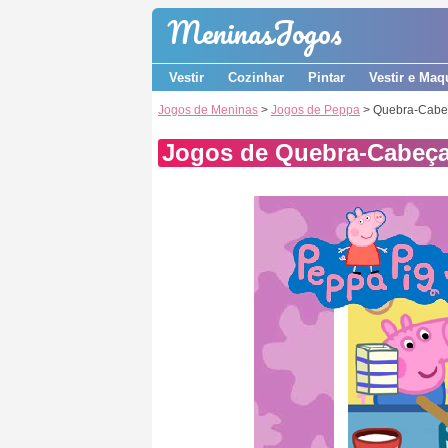
Meninas
Jogos
Vestir
Cozinhar
Pintar
Vestir e Maq
Jogos de Meninas
>
Jogos de Peppa
> Quebra-Cabe
Jogos de Quebra-Cabeça