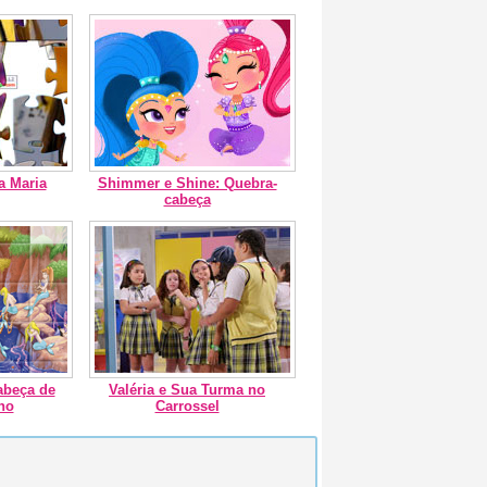
a Maria
Shimmer e Shine: Quebra-
cabeça
abeça de
Valéria e Sua Turma no
ho
Carrossel