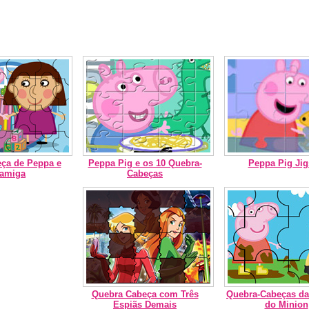
ça de Peppa e
Peppa Pig e os 10 Quebra-
Peppa Pig Ji
 amiga
Cabeças
Quebra Cabeça com Três
Quebra-Cabeças da
Espiãs Demais
do Minion