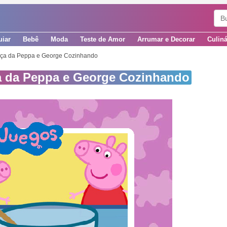
uiar
Bebê
Moda
Teste de Amor
Arrumar e Decorar
Culiná
ça da Peppa e George Cozinhando
 da Peppa e George Cozinhando