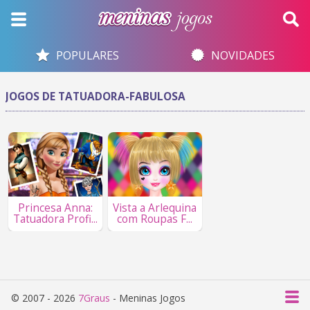
POPULARES
NOVIDADES
JOGOS DE TATUADORA-FABULOSA
Princesa Anna:
Vista a Arlequina
Tatuadora Profi...
com Roupas F...
© 2007 - 2026
7Graus
- Meninas Jogos