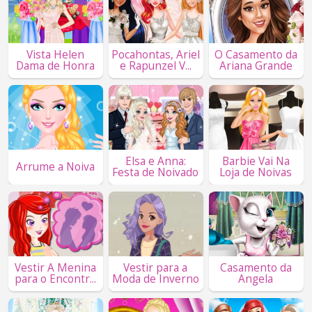
Vista Helen
Pocahontas, Ariel
O Casamento da
Dama de Honra
e Rapunzel V...
Ariana Grande
Elsa e Anna:
Barbie Vai Na
Arrume a Noiva
Festa de Noivado
Loja de Noivas
Vestir A Menina
Vestir para a
Casamento da
para o Encontr...
Moda de Inverno
Angela