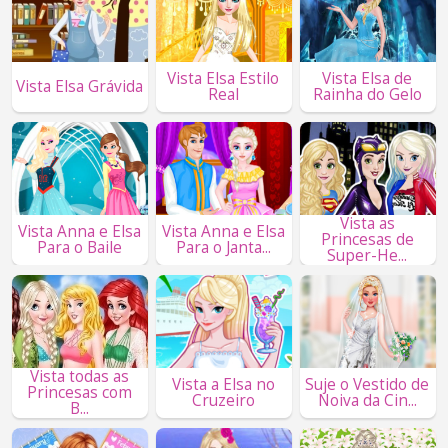
Vista Elsa Estilo
Vista Elsa de
Vista Elsa Grávida
Real
Rainha do Gelo
Vista as
Vista Anna e Elsa
Vista Anna e Elsa
Princesas de
Para o Baile
Para o Janta...
Super-He...
Vista todas as
Vista a Elsa no
Suje o Vestido de
Princesas com
Cruzeiro
Noiva da Cin...
B...