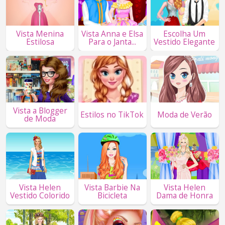
Vista Menina
Vista Anna e Elsa
Escolha Um
Estilosa
Para o Janta...
Vestido Elegante
Vista a Blogger
Estilos no TikTok
Moda de Verão
de Moda
Vista Helen
Vista Barbie Na
Vista Helen
Vestido Colorido
Bicicleta
Dama de Honra