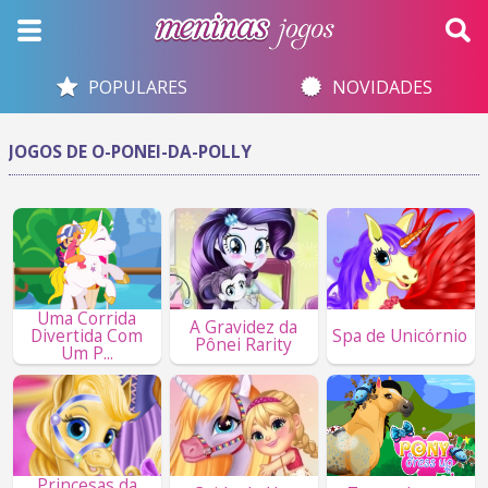
POPULARES
NOVIDADES
JOGOS DE O-PONEI-DA-POLLY
Uma Corrida
A Gravidez da
Divertida Com
Spa de Unicórnio
Pônei Rarity
Um P...
Princesas da