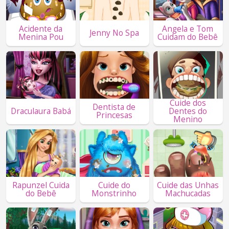
Acidente da
Angela e Tom
Jenny No Spa
Menina Pou
Cuidam do Bebê
Cuide dos
Dentista de
Draculaura Babá
Dentes do
Princesas
Menino
Rapunzel Cuida
Cuide do
Cuide das Unhas
do Bebê
Monstrinho
Machucadas