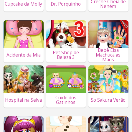
Creche Cheia de
Cupcake da Molly
Dr. Porquinho
Neném
Bebê Elsa
Pet Shop de
Acidente da Mia
Machuca as
Beleza 3
Mãos
Cuide dos
Hospital na Selva
So Sakura Verão
Gatinhos