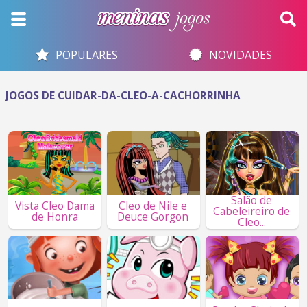
POPULARES
NOVIDADES
JOGOS DE CUIDAR-DA-CLEO-A-CACHORRINHA
Salão de
Vista Cleo Dama
Cleo de Nile e
Cabeleireiro de
de Honra
Deuce Gorgon
Cleo...