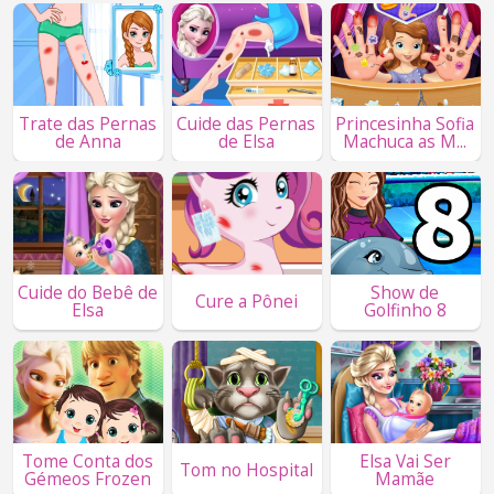
Trate das Pernas
Cuide das Pernas
Princesinha Sofia
de Anna
de Elsa
Machuca as M...
Cuide do Bebê de
Show de
Cure a Pônei
Elsa
Golfinho 8
Tome Conta dos
Elsa Vai Ser
Tom no Hospital
Gémeos Frozen
Mamãe