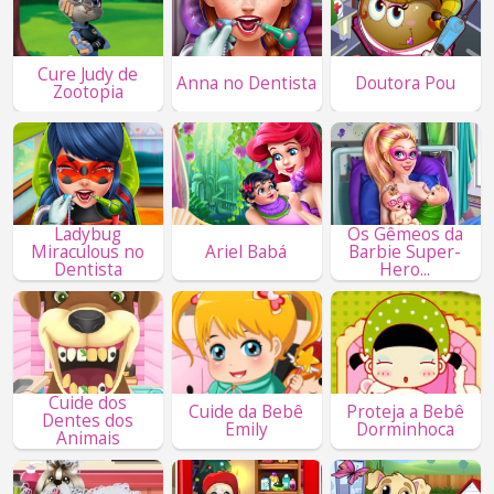
Cure Judy de
Anna no Dentista
Doutora Pou
Zootopia
Ladybug
Os Gêmeos da
Miraculous no
Ariel Babá
Barbie Super-
Dentista
Hero...
Cuide dos
Cuide da Bebê
Proteja a Bebê
Dentes dos
Emily
Dorminhoca
Animais