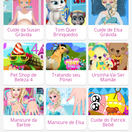
Cuide da Susan
Tom Quer
Cuide de Elsa
Grávida
Brinquedos
Grávida
Pet Shop de
Tratando seu
Ursinha Vai Ser
Beleza 4
Pônei
Mamãe
Manicure da
Cuide do Patrick
Manicure de Elsa
Barbie
Bebê