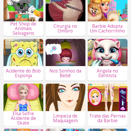
Pet Shop de
Cirurgia no
Barbie Adopta
Animais
Ombro
Um Cachorrinho
Selvagens
Acidente do Bob
Nos Sonhos da
Angela no
Esponja
Bebê
Dentista
Elsa Sofre
Limpeza de
Trate das Pernas
Acidente de
Maquiagem
da Barbie
Skate