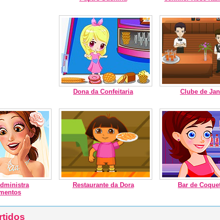
Dona da Confeitaria
Clube de Jan
dministra
Restaurante da Dora
Bar de Coque
mentos
rtidos