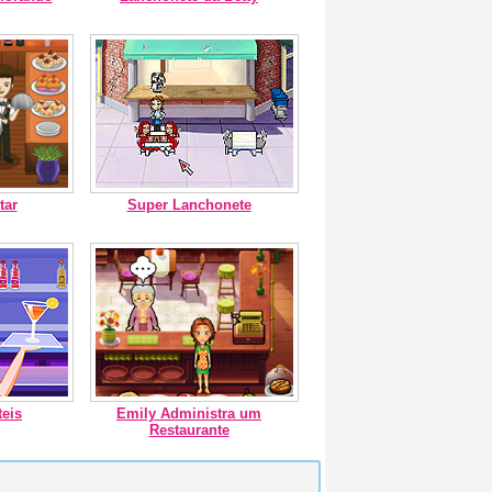
tar
Super Lanchonete
teis
Emily Administra um
Restaurante