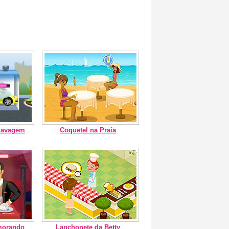
 Lavagem
Coquetel na Praia
morando
Lanchonete da Betty