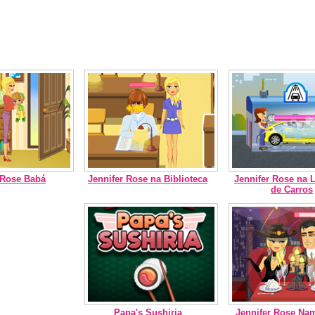
 Rose Babá
Jennifer Rose na Biblioteca
Jennifer Rose na
de Carros
Papa's Sushiria
Jennifer Rose Na