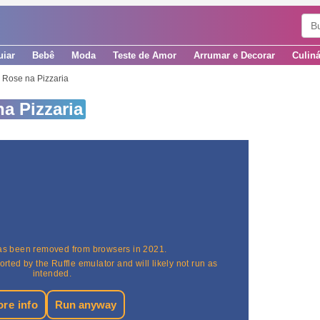
uiar
Bebê
Moda
Teste de Amor
Arrumar e Decorar
Culiná
 Rose na Pizzaria
a Pizzaria