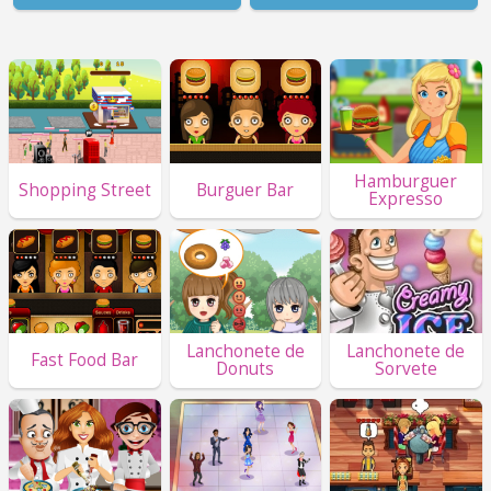
Hamburguer
Shopping Street
Burguer Bar
Expresso
Lanchonete de
Lanchonete de
Fast Food Bar
Donuts
Sorvete