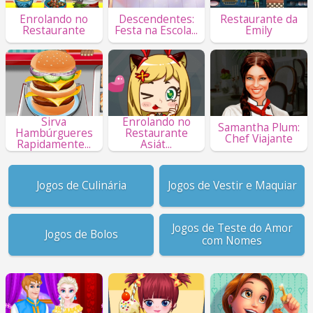
Enrolando no
Descendentes:
Restaurante da
Restaurante
Festa na Escola...
Emily
Sirva
Enrolando no
Samantha Plum:
Hambúrgueres
Restaurante
Chef Viajante
Rapidamente...
Asiát...
Jogos de Culinária
Jogos de Vestir e Maquiar
Jogos de Teste do Amor
Jogos de Bolos
com Nomes