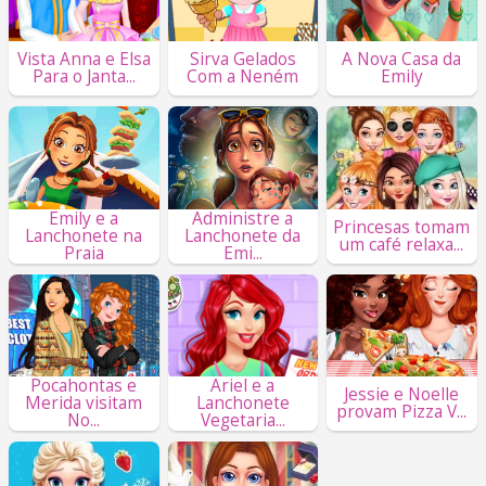
Vista Anna e Elsa
Sirva Gelados
A Nova Casa da
Para o Janta...
Com a Neném
Emily
Emily e a
Administre a
Princesas tomam
Lanchonete na
Lanchonete da
um café relaxa...
Praia
Emi...
Pocahontas e
Ariel e a
Jessie e Noelle
Merida visitam
Lanchonete
provam Pizza V...
No...
Vegetaria...