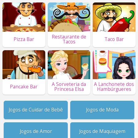
Restaurante de
Pizza Bar
Taco Bar
Tacos
A Sorveteria da
A Lanchonete dos
Pancake Bar
Princesa Elsa
Hambúrgueres
Jogos de Cuidar de Bebê
Jogos de Moda
Jogos de Amor
Jogos de Maquiagem