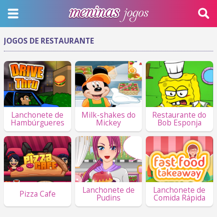
JOGOS DE RESTAURANTE
Lanchonete de
Milk-shakes do
Restaurante do
Hambúrgueres
Mickey
Bob Esponja
Lanchonete de
Lanchonete de
Pizza Cafe
Pudins
Comida Rápida