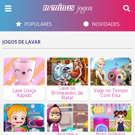
POPULARES
NOVIDADES
JOGOS DE LAVAR
Lave os
Lave Louça
Viaje no Tempo
Brinquedos de
Rápido
Com Elsa
Natal
Arrume a
Bons Hábitos