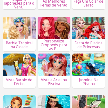
As Melhores
Faça Um Colar de
Japoneses para o
Férias de Verão
Verão
Verã...
Personalize
Barbie Tropical
Festa de Piscina
Croppeds para
na Cidade
de Princesas
as P...
Vista Barbie de
Vista a Ariel na
Jasmine Na
Férias
Piscina
Piscina