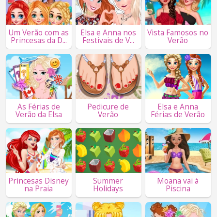
Um Verão com as
Elsa e Anna nos
Vista Famosos no
Princesas da D...
Festivais de V...
Verão
As Férias de
Pedicure de
Elsa e Anna
Verão da Elsa
Verão
Férias de Verão
Princesas Disney
Summer
Moana vai à
na Praia
Holidays
Piscina