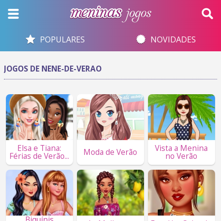
POPULARES
NOVIDADES
JOGOS DE NENE-DE-VERAO
Elsa e Tiana:
Vista a Menina
Moda de Verão
Férias de Verão...
no Verão
Biquínis