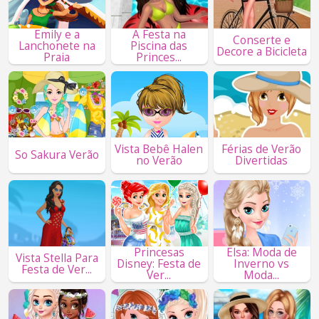
Emily e a
A Festa na
Conserte e
Lanchonete na
Piscina das
Decore a Bicicleta
Praia
Princes...
Vista Bebê Halen
Férias de Verão
So Sakura Verão
no Verão
Divertidas
Princesas
Elsa: Moda de
Vista Stella Para
Disney: Festa de
Inverno vs
Festa de Ver...
Ver...
Moda...