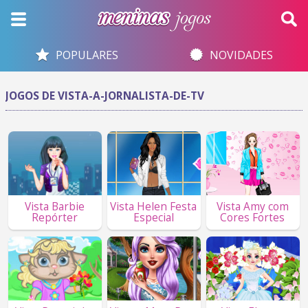
POPULARES
NOVIDADES
JOGOS DE VISTA-A-JORNALISTA-DE-TV
Vista Barbie
Vista Helen Festa
Vista Amy com
Repórter
Especial
Cores Fortes