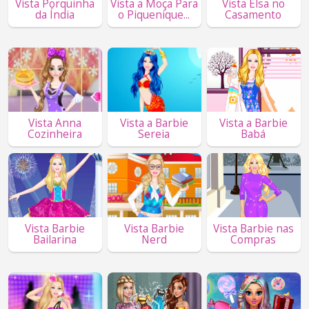
Vista Porquinha
Vista a Moça Para
Vista Elsa no
da Índia
o Piquenique...
Casamento
Vista Anna
Vista a Barbie
Vista a Barbie
Cozinheira
Sereia
Babá
Vista Barbie
Vista Barbie
Vista Barbie nas
Bailarina
Nerd
Compras