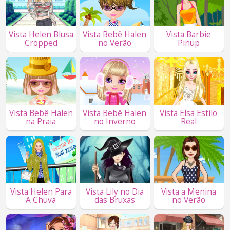
Vista Helen Blusa
Vista Bebê Halen
Vista Barbie
Cropped
no Verão
Pinup
Vista Bebê Halen
Vista Bebê Halen
Vista Elsa Estilo
na Praia
no Inverno
Real
Vista Helen Para
Vista Lily no Dia
Vista a Menina
A Chuva
das Bruxas
no Verão