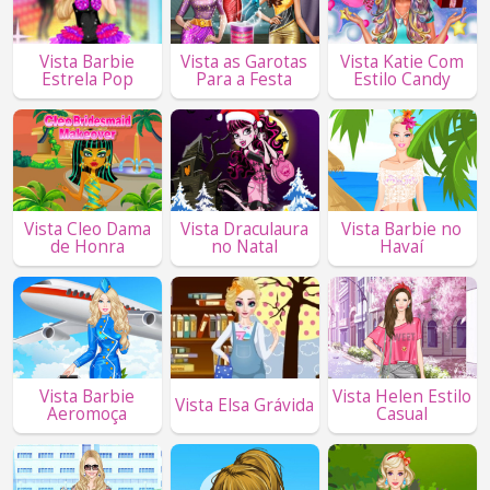
Vista Barbie
Vista as Garotas
Vista Katie Com
Estrela Pop
Para a Festa
Estilo Candy
Vista Cleo Dama
Vista Draculaura
Vista Barbie no
de Honra
no Natal
Havaí
Vista Barbie
Vista Helen Estilo
Vista Elsa Grávida
Aeromoça
Casual