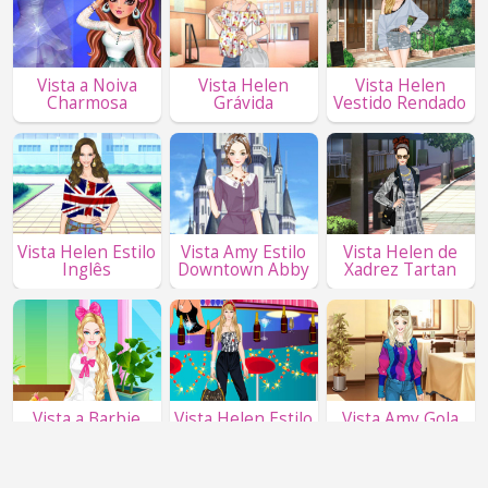
Vista a Noiva
Vista Helen
Vista Helen
Charmosa
Grávida
Vestido Rendado
Vista Helen Estilo
Vista Amy Estilo
Vista Helen de
Inglês
Downtown Abby
Xadrez Tartan
Vista a Barbie
Vista Helen Estilo
Vista Amy Gola
Florista
Jumpsuit
Falsa