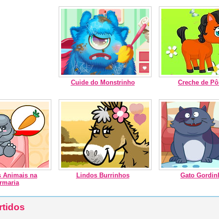
Cuide do Monstrinho
Creche de Pô
s Animais na
Lindos Burrinhos
Gato Gordin
rmaria
rtidos