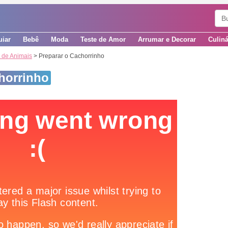
uiar
Bebê
Moda
Teste de Amor
Arrumar e Decorar
Culiná
 de Animais
> Preparar o Cachorrinho
horrinho