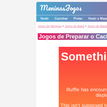
Meninas
Jogos
Vestir
Cozinhar
Pintar
Vestir e Maq
Jogos de Meninas
>
Jogos de Babá
>
Jogos de Babá
Jogos de Preparar o Cac