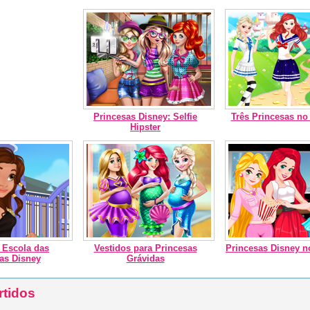
Princesas Disney: Selfie
Três Princesas no
Hipster
 Escola das
Vestidos para Princesas
Princesas Disney 
as Disney
Grávidas
rtidos