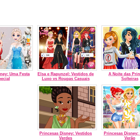
sney: Uma Festa
Elsa e Rapunzel: Vestidos de
A Noite das Pri
ecial
Luxo vs Roupas Casuais
Solteiras
Princesas Disney: Vestidos
Princesas Disney: 
Verdes
Verão