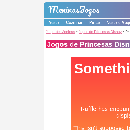
Meninas
Jogos
Vestir
Cozinhar
Pintar
Vestir e Maq
Jogos de Meninas
>
Jogos de Princesas Disney
> Pr
Jogos de Princesas Disn