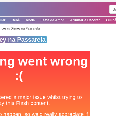
uiar
Bebê
Moda
Teste de Amor
Arrumar e Decorar
Culiná
incesas Disney na Passarela
ey na Passarela