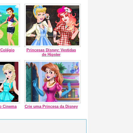
 Colégio
Princesas Disney: Vestidas
de Hipster
no Cinema
Crie uma Princesa da Disney