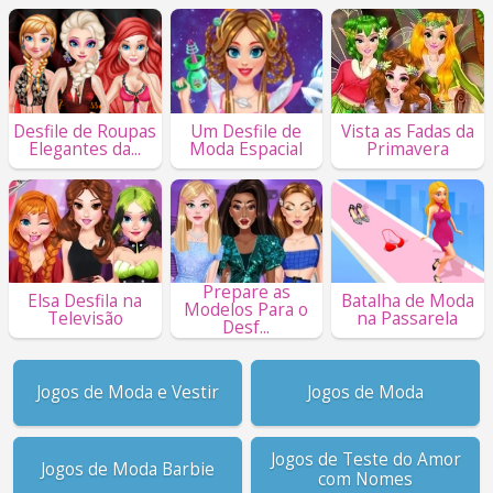
Desfile de Roupas
Um Desfile de
Vista as Fadas da
Elegantes da...
Moda Espacial
Primavera
Prepare as
Elsa Desfila na
Batalha de Moda
Modelos Para o
Televisão
na Passarela
Desf...
Jogos de Moda e Vestir
Jogos de Moda
Jogos de Teste do Amor
Jogos de Moda Barbie
com Nomes