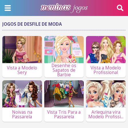
JOGOS DE DESFILE DE MODA
Desenhe os
Vista a Modelo
Vista a Modelo
Sapatos de
Sery
Profissional
Barbie
Noivas na
Vista Tris Para a
Arlequina vira
Passarela
Passarela
Modelo Profissi...