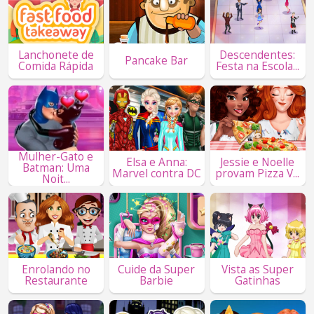
Lanchonete de
Descendentes:
Pancake Bar
Comida Rápida
Festa na Escola...
Mulher-Gato e
Elsa e Anna:
Jessie e Noelle
Batman: Uma
Marvel contra DC
provam Pizza V...
Noit...
Enrolando no
Cuide da Super
Vista as Super
Restaurante
Barbie
Gatinhas