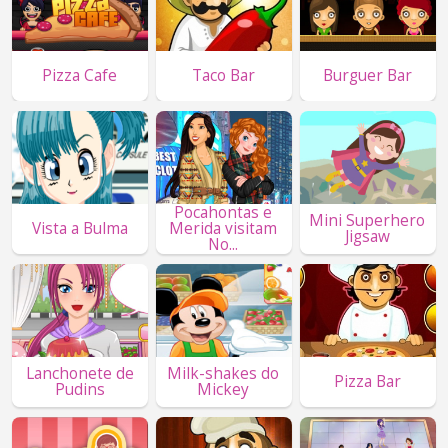
Pizza Cafe
Taco Bar
Burguer Bar
Pocahontas e
Mini Superhero
Vista a Bulma
Merida visitam
Jigsaw
No...
Lanchonete de
Milk-shakes do
Pizza Bar
Pudins
Mickey