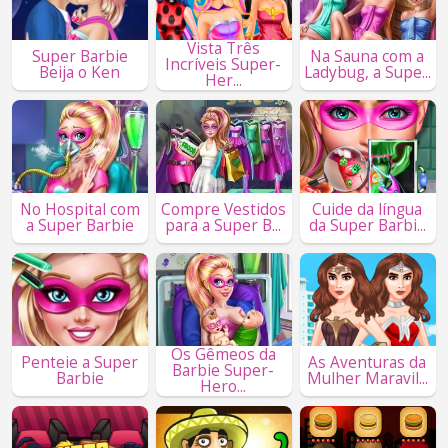
Vista Três
Super Barbie
Na Sauna com a
Incríveis Super-
Beija o Ken
Ladybug, a Supe...
Her...
No Hospital com
Compre Vestidos
Cuide da língua
a Super Barbie
para a Super B...
da Super Barbi...
Os Gêmeos da
Penteie a Super
As Aventuras da
Barbie Super-
Barbie
Mulher Maravil...
Hero...