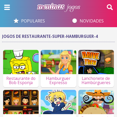
POPULARES
NOVIDADES
JOGOS DE RESTAURANTE-SUPER-HAMBURGUER-4
Restaurante do
Hamburguer
Lanchonete de
Bob Esponja
Expresso
Hambúrgueres