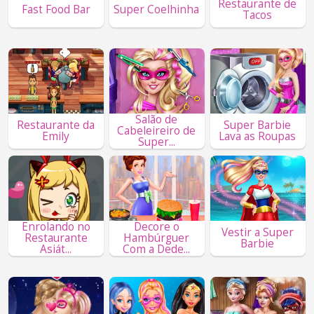
Restaurante de
Fast Food Bar
Super Coelhinha
Tacos
Salão de
Restaurante da
Super Barbie
Cabeleireiro de
Emily
Lava as Roupas
Super...
Enrolando no
Decore o
Vestir a Super
Restaurante
Hambúrguer
Barbie
Asiát...
Com a Dede...