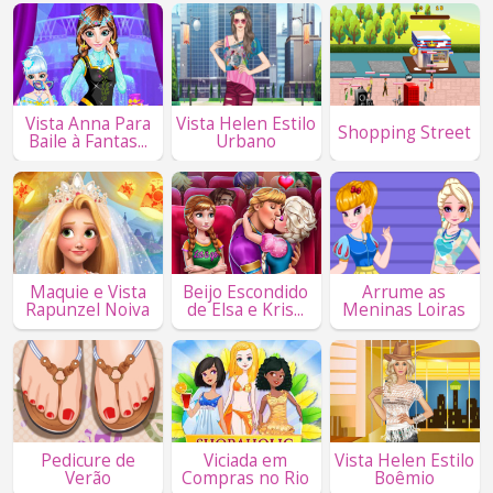
Vista Anna Para
Vista Helen Estilo
Shopping Street
Baile à Fantas...
Urbano
Maquie e Vista
Beijo Escondido
Arrume as
Rapunzel Noiva
de Elsa e Kris...
Meninas Loiras
Pedicure de
Viciada em
Vista Helen Estilo
Verão
Compras no Rio
Boêmio