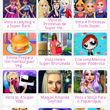
Vista as
Vista a Ladybug e
Vista 4 Princesas
Princesas de
a Super Barb...
Estilo Super...
Super-He...
Emma Prepara
Vista Helen
Crie uma Menina
Um Hambúrguer
Super Bronzeada
Super Poderosa
Veg...
Vista as 4 Super
Maquie Amanda
Vista a Moça Para
Vilãs
Seyfred
o Piquenique...