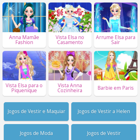
Anna Mamãe
Vista Elsa no
Arrume Elsa para
Fashion
Casamento
Sair
Vista Elsa para o
Vista Anna
Barbie em Paris
Piquenique
Cozinheira
Jogos de Vestir e Maquiar
Jogos de Vestir a Helen
Jogos de Moda
Jogos de Vestir