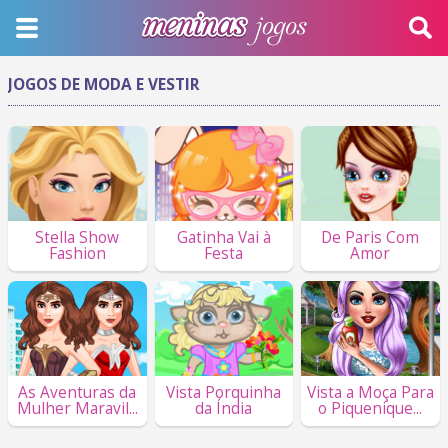
JOGOS DE MODA E VESTIR
Stella Show
Gatinha Vai à
De Paris Com
Fashion
Festa
Amor
As Aventuras da
Vista Porquinha
Vista a Moça Para
Mulher Maravil...
da Índia
o Piquenique...