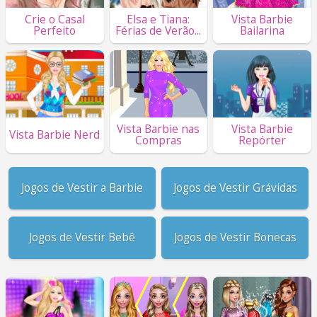
Crie o Casal
Elsa e Tiana:
Vista Barbie
Perfeito
Férias de Verão...
Bailarina
Vista Barbie nas
Vista Barbie
Vista Barbie Nerd
Compras
Repórter
Jogos de Vestir a Barbie
Jogos de Vestir Grávidas
Jogos de Vestir Bebê
Jogos de Vestir Bonecas