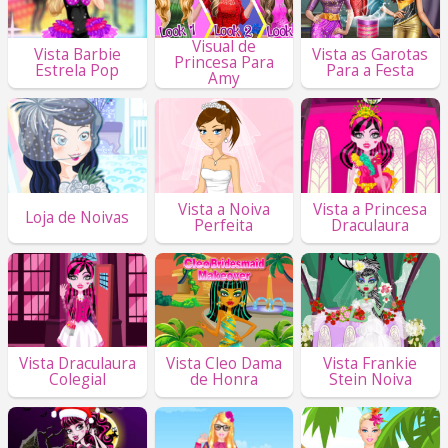
Visual de
Vista Barbie
Vista as Garotas
Princesa Para
Estrela Pop
Para a Festa
Amy
Vista a Noiva
Vista a Princesa
Loja de Noivas
Perfeita
Draculaura
Vista Draculaura
Vista Cleo Dama
Vista Frankie
Colegial
de Honra
Stein Noiva