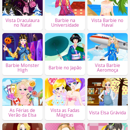
Vista Draculaura
Barbie na
Vista Barbie no
no Natal
Universidade
Havaí
Barbie Monster
Vista Barbie
Barbie no Japão
High
Aeromoça
As Férias de
Vista as Fadas
Vista Elsa Grávida
Verão da Elsa
Mágicas