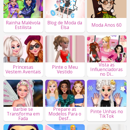
Rainha Malévola
Blog de Moda da
Moda Anos 60
Estilista
Elsa
Vista as
Princesas
Pinte o Meu
Influenciadoras
Vestem Aventais
Vestido
no Di...
Barbie se
Prepare as
Pinte Unhas no
Transforma em
Modelos Para o
TikTok
Fada
Desf...