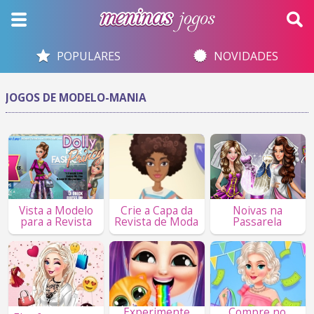
POPULARES
NOVIDADES
JOGOS DE MODELO-MANIA
Vista a Modelo
Crie a Capa da
Noivas na
para a Revista
Revista de Moda
Passarela
Experimente
Compre no