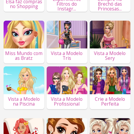
Elsa faz compras
Filtros do
Brechó das
no Shopping
Instagr...
Princesas...
Miss Mundo com
Vista a Modelo
Vista a Modelo
as Bratz
Tris
Sery
Vista a Modelo
Vista a Modelo
Crie a Modelo
na Piscina
Profissional
Perfeita