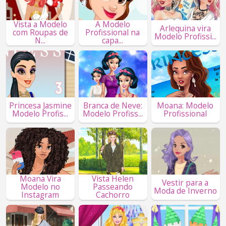
Vista a Modelo
A Modelo
Arlequina vira
com Roupas de
Profissional na
Modelo Profissi...
N...
capa...
Princesa Jasmine
Branca de Neve:
Moana: Modelo
Modelo Profis...
Modelo Profiss...
Profissional
Moana Vira
Vista Helen
Vestir para a
Modelo no
Passeando
Moda de Inverno
Instagram
Cachorro