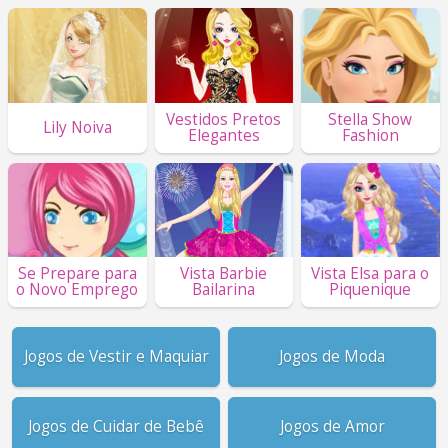
Vestidos Pretos
Stella Show
Lily Noiva
Elegantes
Fashion
Se Prepare para
Vista Barbie
Vista Elsa para o
o Novo Emprego
Bailarina
Piquenique
Jogos de Vestir e Maquiar
Jogos de Moda
Jogos de Cuidar de Bebê
Jogos de Amor