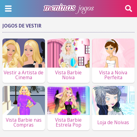
JOGOS DE VESTIR
Vestir a Artista de
Vista Barbie
Vista a Noiva
Cinema
Noiva
Perfeita
Vista Barbie nas
Vista Barbie
Loja de Noivas
Compras
Estrela Pop