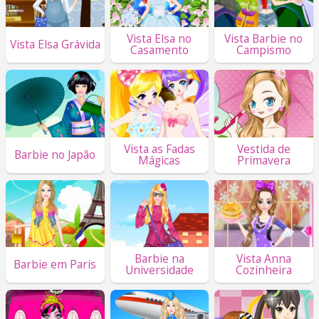
Vista Elsa no
Vista Barbie no
Vista Elsa Grávida
Casamento
Campismo
Vista as Fadas
Vestida de
Barbie no Japão
Mágicas
Primavera
Barbie na
Vista Anna
Barbie em Paris
Universidade
Cozinheira