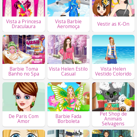
Vista a Princesa
Vista Barbie
Vestir as K-On
Draculaura
Aeromoça
Barbie Toma
Vista Helen Estilo
Vista Helen
Banho no Spa
Casual
Vestido Colorido
Pet Shop de
De Paris Com
Barbie Fada
Animais
Amor
Borboleta
Selvagens