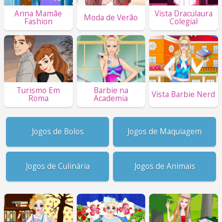
Anna Mamãe
Vista Draculaura
Moda de Verão
Fashion
Colegial
Turismo Em
Barbie na
Vista Barbie Nerd
Roma
Academia
Jogos de Bolos
Jogos de Maquiagem
Jogos de Culinária
Jogos de Animais