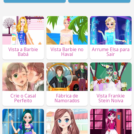
Vista a Barbie
Vista Barbie no
Arrume Elsa para
Babá
Havaí
Sair
Crie o Casal
Fábrica de
Vista Frankie
Perfeito
Namorados
Stein Noiva